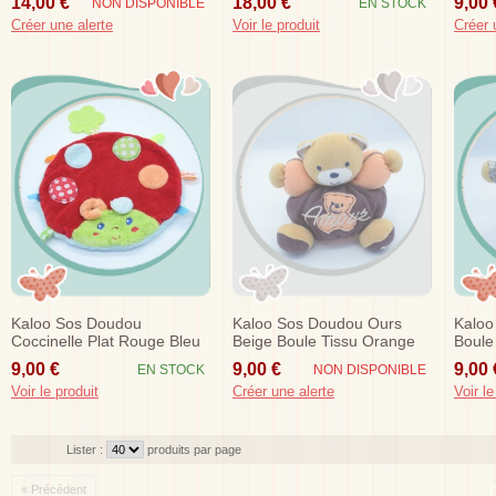
14,00 €
18,00 €
9,00 
NON DISPONIBLE
EN STOCK
Créer une alerte
Voir le produit
Créer 
Kaloo Sos Doudou
Kaloo Sos Doudou Ours
Kaloo
Coccinelle Plat Rouge Bleu
Beige Boule Tissu Orange
Boule
Anneau Dentition
Amour
Bohe
9,00 €
9,00 €
9,00 
EN STOCK
NON DISPONIBLE
Voir le produit
Créer une alerte
Voir le
Lister :
produits par page
« Précédent