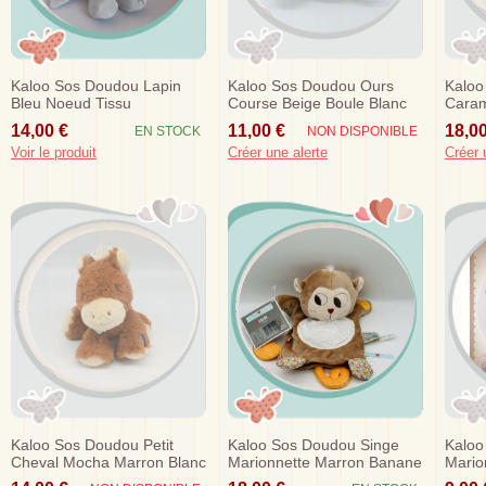
Kaloo Sos Doudou Lapin
Kaloo Sos Doudou Ours
Kaloo
Bleu Noeud Tissu
Course Beige Boule Blanc
Caram
Bleu Voiture 24 Cm
18 C
14,00 €
11,00 €
18,00
EN STOCK
NON DISPONIBLE
Voir le produit
Créer une alerte
Créer 
Kaloo Sos Doudou Petit
Kaloo Sos Doudou Singe
Kaloo
Cheval Mocha Marron Blanc
Marionnette Marron Banane
Mario
Les Amis Forme
Orange
Orang