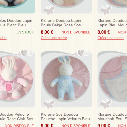
 Sos Doudou Lapin
Klorane Doudou Lapin
Klorane Doudou
ule Blanc Bleu
Boule Beige Rose Sos
Lapin Bleu Mouc
8,00 €
8,00 €
EN STOCK
NON DISPONIBLE
NON 
oduit
Créer une alerte
Créer une alerte
 Doudou Peluche
Klorane Sos Doudou
Klorane Doudou
ule Rose Clair Sos
Peluche Lapin Velours Bleu
Mouchoir Ecru 
9,00 €
9,00 €
NON DISPONIBLE
NON DISPONIBLE
NON 