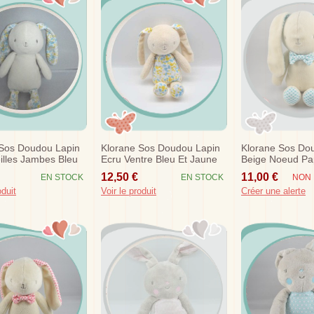
 Sos Doudou Lapin
Klorane Sos Doudou Lapin
Klorane Sos Do
illes Jambes Bleu
Ecru Ventre Bleu Et Jaune
Beige Noeud Pap
Vert
12,50 €
11,00 €
EN STOCK
EN STOCK
NON 
oduit
Voir le produit
Créer une alerte