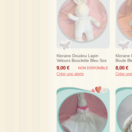
Klorane Doudou Lapin
Klorane
Velours Bouclette Bleu Sos
Boule Bl
9,00 €
8,00 €
NON DISPONIBLE
Créer une alerte
Créer une