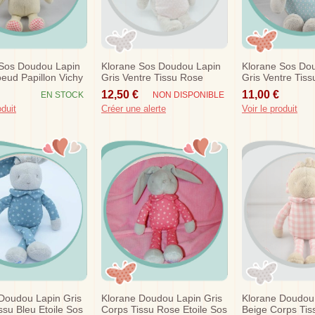
 Sos Doudou Lapin
Klorane Sos Doudou Lapin
Klorane Sos Do
eud Papillon Vichy
Gris Ventre Tissu Rose
Gris Ventre Tiss
Rond
Turquoise Rond
12,50 €
11,00 €
EN STOCK
NON DISPONIBLE
oduit
Créer une alerte
Voir le produit
Doudou Lapin Gris
Klorane Doudou Lapin Gris
Klorane Doudou
ssu Bleu Etoile Sos
Corps Tissu Rose Etoile Sos
Beige Corps Tis