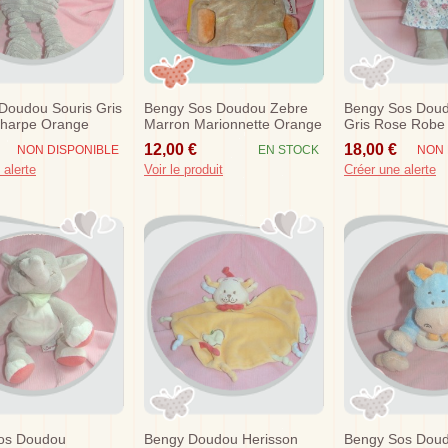
Doudou Souris Gris
Bengy Sos Doudou Zebre
Bengy Sos Doud
charpe Orange
Marron Marionnette Orange
Gris Rose Robe 
Jungle
Marianne 27 C
12,00 €
18,00 €
NON DISPONIBLE
EN STOCK
NON 
 alerte
Voir le produit
Créer une alerte
os Doudou
Bengy Doudou Herisson
Bengy Sos Doud