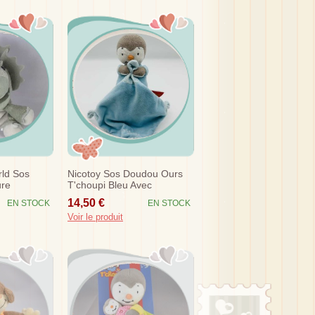
rld Sos
Nicotoy Sos Doudou Ours
ure
T'choupi Bleu Avec
s
Mouchoir
14,50 €
EN STOCK
EN STOCK
Voir le produit