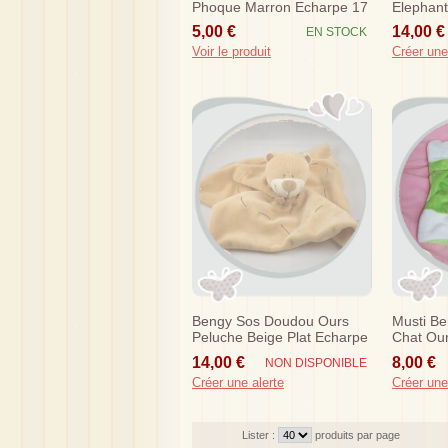
Phoque Marron Echarpe 17
Elephant
Cm
Foulard 
5,00 €
14,00 €
EN STOCK
Voir le produit
Créer une
Bengy Sos Doudou Ours
Musti B
Peluche Beige Plat Echarpe
Chat Our
Trait
14,00 €
8,00 €
NON DISPONIBLE
Créer une alerte
Créer une
Lister :
produits par page