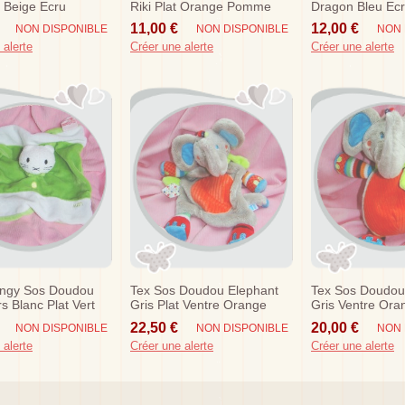
 Beige Ecru
Riki Plat Orange Pomme
Dragon Bleu Ec
Vert 20 Cm
Sos
11,00 €
12,00 €
NON DISPONIBLE
NON DISPONIBLE
NON 
 alerte
Créer une alerte
Créer une alerte
engy Sos Doudou
Tex Sos Doudou Elephant
Tex Sos Doudou
s Blanc Plat Vert
Gris Plat Ventre Orange
Gris Ventre Ora
Echarpe
22,50 €
20,00 €
NON DISPONIBLE
NON DISPONIBLE
NON 
 alerte
Créer une alerte
Créer une alerte