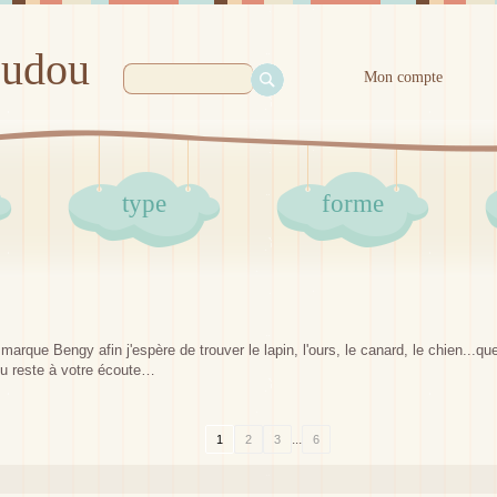
oudou
Mon compte
type
forme
arque Bengy afin j'espère de trouver le lapin, l'ours, le canard, le chien...q
u reste à votre écoute…
...
1
2
3
6