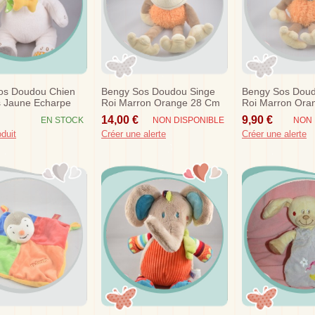
os Doudou Chien
Bengy Sos Doudou Singe
Bengy Sos Doud
s Jaune Echarpe
Roi Marron Orange 28 Cm
Roi Marron Ora
14,00 €
9,90 €
EN STOCK
NON DISPONIBLE
NON 
oduit
Créer une alerte
Créer une alerte