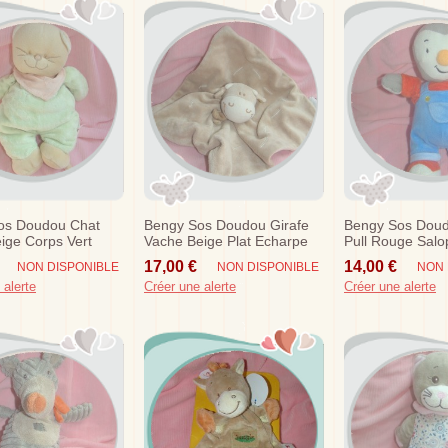
os Doudou Chat
Bengy Sos Doudou Girafe
Bengy Sos Doud
ige Corps Vert
Vache Beige Plat Echarpe
Pull Rouge Salo
Trait
17,00 €
14,00 €
NON DISPONIBLE
NON DISPONIBLE
NON 
 alerte
Créer une alerte
Créer une alerte