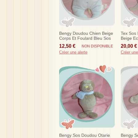
Bengy Doudou Chien Beige
Tex Sos 
Corps Et Foulard Bleu Sos
Beige E
Bengy
12,50 €
20,00 €
NON DISPONIBLE
Créer une alerte
Créer une
Bengy Sos Doudou Otarie
Bengy S