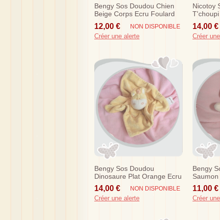
Bengy Sos Doudou Chien
Nicotoy
Beige Corps Ecru Foulard
T'choupi
Violet
Bleu Ver
12,00 €
14,00 €
NON DISPONIBLE
Créer une alerte
Créer une
Bengy Sos Doudou
Bengy S
Dinosaure Plat Orange Ecru
Saumon 
Traits
Escargo
14,00 €
11,00 €
NON DISPONIBLE
Créer une alerte
Créer une