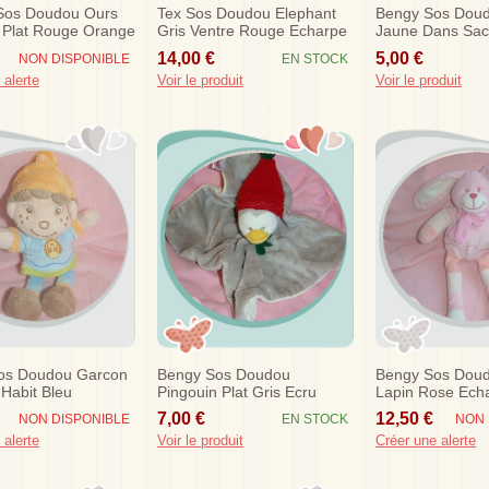
 Sos Doudou Ours
Tex Sos Doudou Elephant
Bengy Sos Doud
 Plat Rouge Orange
Gris Ventre Rouge Echarpe
Jaune Dans Sa
t Orange
Violet Lune
14,00 €
5,00 €
NON DISPONIBLE
EN STOCK
 alerte
Voir le produit
Voir le produit
os Doudou Garcon
Bengy Sos Doudou
Bengy Sos Doud
Habit Bleu
Pingouin Plat Gris Ecru
Lapin Rose Ech
t 15 Cm
Bonnet Rouge
7,00 €
12,50 €
NON DISPONIBLE
EN STOCK
NON 
 alerte
Voir le produit
Créer une alerte