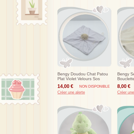
Bengy Doudou Chat Patou
Bengy S
Plat Violet Velours Sos
Bouclett
Rose
14,00 €
8,00 €
NON DISPONIBLE
Créer une alerte
Créer une