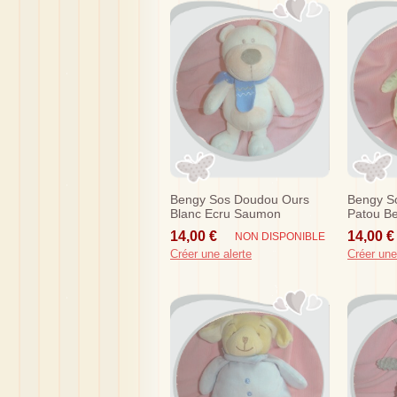
Bengy Sos Doudou Ours
Bengy S
Blanc Ecru Saumon
Patou Be
Echarpe Bleu
Foulard
14,00 €
14,00 €
NON DISPONIBLE
Créer une alerte
Créer une