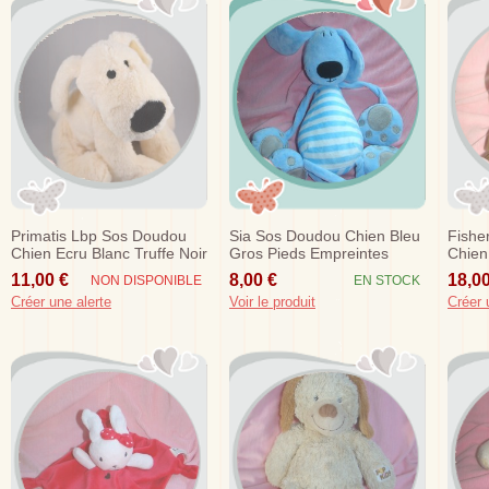
Primatis Lbp Sos Doudou
Sia Sos Doudou Chien Bleu
Fishe
Chien Ecru Blanc Truffe Noir
Gros Pieds Empreintes
Chien
11,00 €
8,00 €
18,00
NON DISPONIBLE
EN STOCK
Créer une alerte
Voir le produit
Créer 