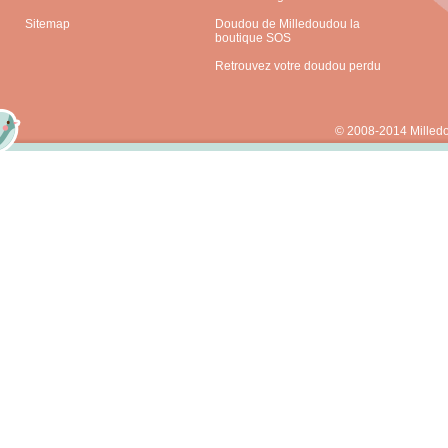
Sitemap
Doudou de Milledoudou la
boutique SOS
Retrouvez votre doudou perdu
© 2008-2014 Milled