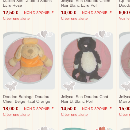
Maxita Sos Doudou Souris
Jellycat Sos Doudou Chien
Cp In
Ecru Rose
Noir Blanc Ecru Poil
Doudo
Oran
12,50 €
14,00 €
9,90 
NON DISPONIBLE
NON DISPONIBLE
Créer une alerte
Créer une alerte
Voir le
Doodoo Babiage Doudou
Jellycat Sos Doudou Chat
Jelly
Chien Beige Haut Orange
Noir Et Blanc Poil
Marro
Sos
18,00 €
14,50 €
15,00
NON DISPONIBLE
NON DISPONIBLE
Créer une alerte
Créer une alerte
Créer 