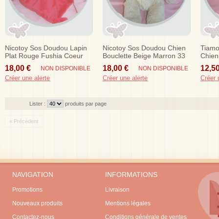
Nicotoy Sos Doudou Lapin
Nicotoy Sos Doudou Chien
Tiamo
Plat Rouge Fushia Coeur
Bouclette Beige Marron 33
Chien
Cm Pop Kids
18,00 €
18,00 €
12,50
NON DISPONIBLE
NON DISPONIBLE
Créer une alerte
Créer une alerte
Créer 
Lister :
produits par page
« Précédent
NAVIGATION
INFORMATIONS
Promotions
Livraison
Nouveaux produits
Mentions légales
Contactez-nous
Conditions générale de ventes