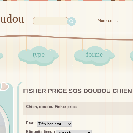
oudou
Mon compte
type
forme
FISHER PRICE SOS DOUDOU CHIEN
Chien, doudou Fisher price
Etat :
Etiquette tissu :