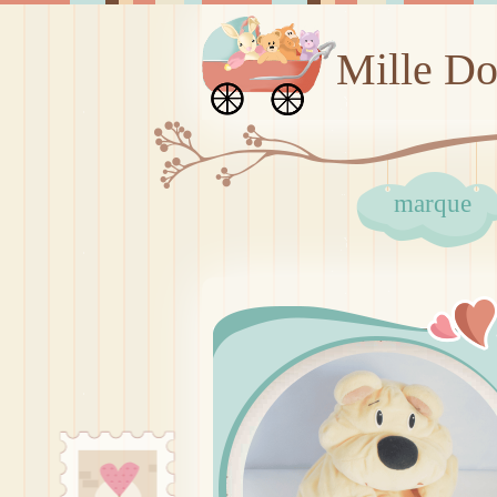
Mille D
marque