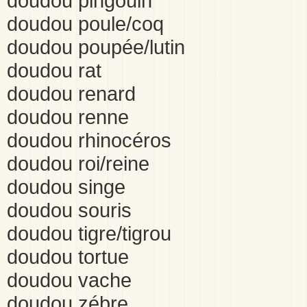
doudou pingouin
doudou poule/coq
doudou poupée/lutin
doudou rat
doudou renard
doudou renne
doudou rhinocéros
doudou roi/reine
doudou singe
doudou souris
doudou tigre/tigrou
doudou tortue
doudou vache
doudou zébre