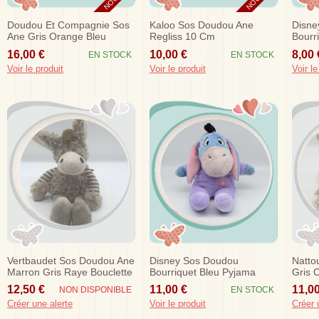
Doudou Et Compagnie Sos
Kaloo Sos Doudou Ane
Disne
Ane Gris Orange Bleu
Regliss 10 Cm
Bourr
Nathan Mouchoir Dc2573
Violet
16,00 €
10,00 €
8,00 
EN STOCK
EN STOCK
Voir le produit
Voir le produit
Voir le
Vertbaudet Sos Doudou Ane
Disney Sos Doudou
Natto
Marron Gris Raye Bouclette
Bourriquet Bleu Pyjama
Gris 
Violet Pastel Fleur Brodee
12,50 €
11,00 €
11,00
NON DISPONIBLE
EN STOCK
Rose
Créer une alerte
Voir le produit
Créer 