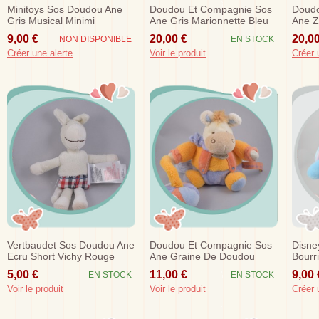
Minitoys Sos Doudou Ane
Doudou Et Compagnie Sos
Doudo
Gris Musical Minimi
Ane Gris Marionnette Bleu
Ane Z
Rose Coucou Etoile Dc2784
Orang
9,00 €
20,00 €
20,00
NON DISPONIBLE
EN STOCK
Dc25
Créer une alerte
Voir le produit
Créer 
Vertbaudet Sos Doudou Ane
Doudou Et Compagnie Sos
Disne
Ecru Short Vichy Rouge
Ane Graine De Doudou
Bourr
Noir
Orange Mauve
Viole
5,00 €
11,00 €
9,00 
EN STOCK
EN STOCK
Voir le produit
Voir le produit
Créer 