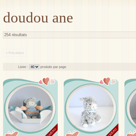
doudou ane
254 résultats
« Précédent
Lister :
produits par page
NOUVEAU
NOUVEAU