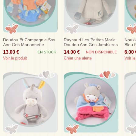
Doudou Et Compagnie Sos
Raynaud Les Petites Marie
Nouki
Ane Gris Marionnette
Doudou Ane Gris Jambieres
Bleu 
Orange Bleu Nathan
Rouge 46 Cm
Marr
13,00 €
14,00 €
6,00 
EN STOCK
NON DISPONIBLE
Dc2348
Voir le produit
Créer une alerte
Voir le