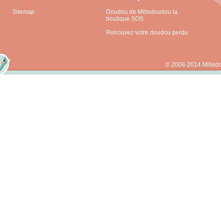
Sitemap
Doudou de Milledoudou la
boutique SOS
Retrouvez votre doudou perdu
© 2008-2014 Milled