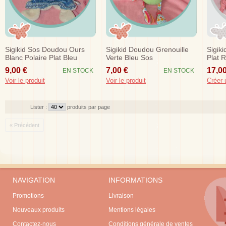
Sigikid Sos Doudou Ours
Sigikid Doudou Grenouille
Sigik
Blanc Polaire Plat Bleu
Verte Bleu Sos
Plat 
9,00 €
7,00 €
17,00
EN STOCK
EN STOCK
Voir le produit
Voir le produit
Créer 
Lister :
produits par page
« Précédent
NAVIGATION
INFORMATIONS
Promotions
Livraison
Nouveaux produits
Mentions légales
Contactez-nous
Conditions générale de ventes