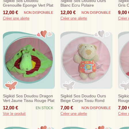
Sigikid Sos Doudou
Sigikid Sos Doudou Ours
Sigik
Grenouille Eponge Vert Plat
Blanc Ecru Polaire
Gris 
Raye Rouge Noeud
12,00 €
12,00 €
9,00 
NON DISPONIBLE
NON DISPONIBLE
Créer une alerte
Créer une alerte
Créer 
Sigikid Sos Doudou Dragon
Sigikid Sos Doudou Ours
Sigik
Vert Jaune Tissu Rouge Plat
Beige Corps Tissu Rond
Rouge
Rouge
Vert
12,00 €
7,00 €
7,00 
EN STOCK
NON DISPONIBLE
Voir le produit
Créer une alerte
Créer 