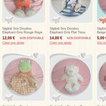
Sigikid Sos Doudou
Sigikid Sos Doudou
Sigik
Elephant Gris Rouge Raye
Elephant Gris Plat Tissu
Beige
Jaune
Raye Bleu
Hipp
12,00 €
14,00 €
5,00 
NON DISPONIBLE
NON DISPONIBLE
Créer une alerte
Créer une alerte
Voir le