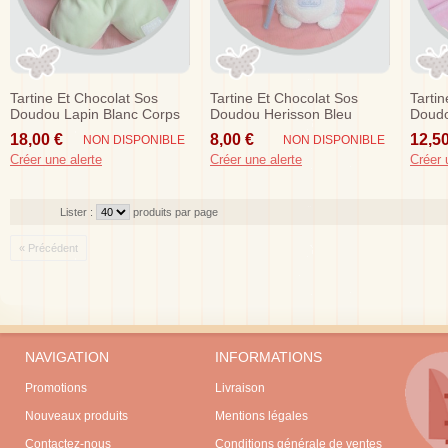
Tartine Et Chocolat Sos
Tartine Et Chocolat Sos
Tarti
Doudou Lapin Blanc Corps
Doudou Herisson Bleu
Doudo
Vert
Blanc Epuisette
Blanc
18,00 €
8,00 €
12,50
NON DISPONIBLE
NON DISPONIBLE
Créer une alerte
Créer une alerte
Créer 
Lister :
produits par page
« Précédent
NAVIGATION
INFORMATIONS
Promotions
Livraison
Nouveaux produits
Mentions légales
Contactez-nous
Conditions générale de ventes