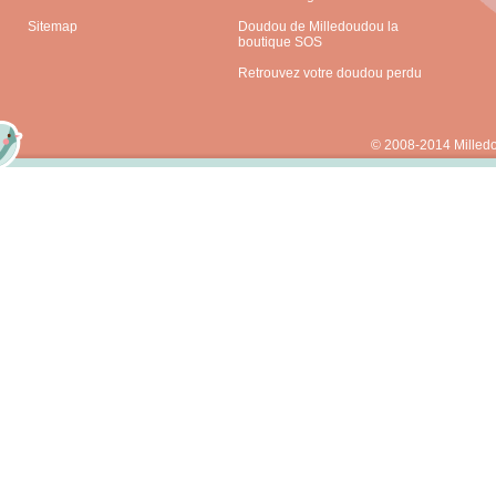
Sitemap
Doudou de Milledoudou la
boutique SOS
Retrouvez votre doudou perdu
© 2008-2014 Milled