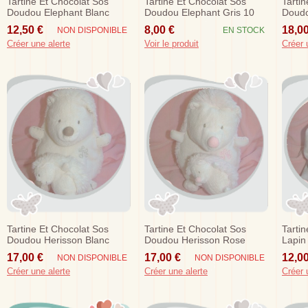
Tartine Et Chocolat Sos
Tartine Et Chocolat Sos
Tarti
Doudou Elephant Blanc
Doudou Elephant Gris 10
Doudo
Mouchoir
Cm
Marin
12,50 €
8,00 €
18,00
NON DISPONIBLE
EN STOCK
Créer une alerte
Voir le produit
Créer 
Tartine Et Chocolat Sos
Tartine Et Chocolat Sos
Tarti
Doudou Herisson Blanc
Doudou Herisson Rose
Lapin
Musical Bebe 20 Cm
Musical Bebe 20 Cm
Sos
17,00 €
17,00 €
12,00
NON DISPONIBLE
NON DISPONIBLE
Créer une alerte
Créer une alerte
Créer 