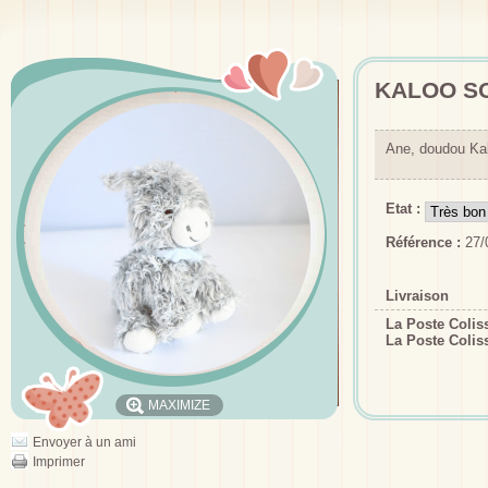
KALOO SO
Ane, doudou Ka
Etat :
Référence :
27/
Livraison
La Poste Coli
La Poste Colis
MAXIMIZE
Envoyer à un ami
Imprimer