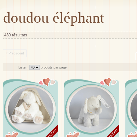
doudou éléphant
430 résultats
« Précédent
Lister :
produits par page
NOUVEAU
NOUVEAU