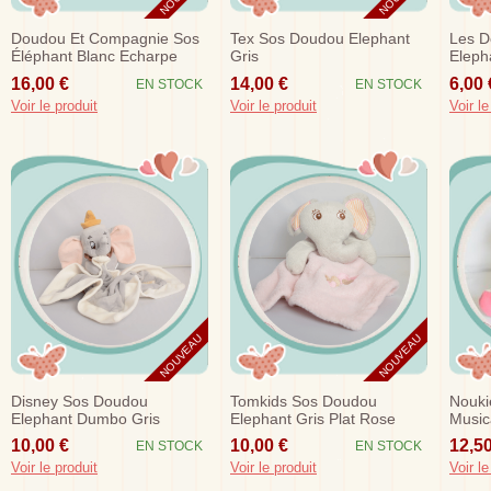
Doudou Et Compagnie Sos
Tex Sos Doudou Elephant
Les D
Éléphant Blanc Echarpe
Gris
Eleph
Taupe
16,00 €
14,00 €
6,00 
EN STOCK
EN STOCK
Voir le produit
Voir le produit
Voir le
NOUVEAU
NOUVEAU
Disney Sos Doudou
Tomkids Sos Doudou
Nouki
Elephant Dumbo Gris
Elephant Gris Plat Rose
Music
Mouchoir Disney
Tom & Kiddy
Fushi
10,00 €
10,00 €
12,50
EN STOCK
EN STOCK
Rembourre
Voir le produit
Voir le produit
Voir le