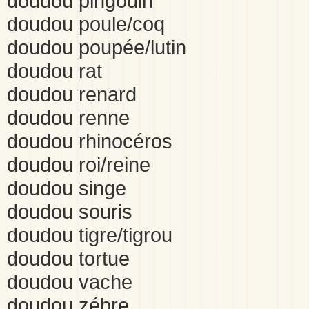
doudou pingouin
doudou poule/coq
doudou poupée/lutin
doudou rat
doudou renard
doudou renne
doudou rhinocéros
doudou roi/reine
doudou singe
doudou souris
doudou tigre/tigrou
doudou tortue
doudou vache
doudou zébre