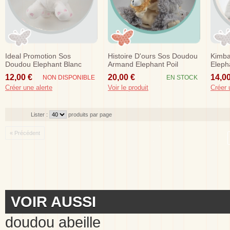
Ideal Promotion Sos
Histoire D'ours Sos Doudou
Kimba
Doudou Elephant Blanc
Armand Elephant Poil
Elepha
Rose
Marionnette Gris Bebe...
30cm
12,00 €
20,00 €
14,00
NON DISPONIBLE
EN STOCK
Créer une alerte
Voir le produit
Créer 
Lister :
produits par page
« Précédent
VOIR AUSSI
doudou abeille