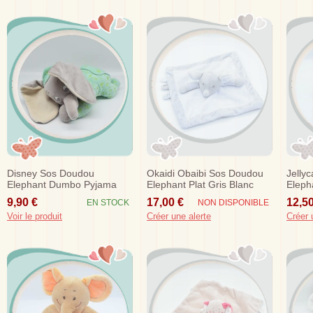
Disney Sos Doudou
Okaidi Obaibi Sos Doudou
Jelly
Elephant Dumbo Pyjama
Elephant Plat Gris Blanc
Eleph
Bleu Lune Nuage
Rose
9,90 €
17,00 €
12,50
EN STOCK
NON DISPONIBLE
Fluorescent
Voir le produit
Créer une alerte
Créer 