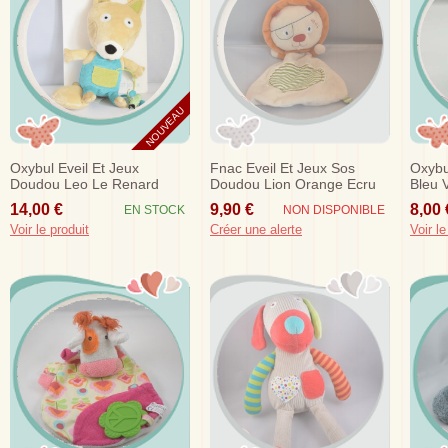
NOUVEAU
Oxybul Eveil Et Jeux
Fnac Eveil Et Jeux Sos
Oxybu
Doudou Leo Le Renard
Doudou Lion Orange Ecru
Bleu V
Beige Salopette Bleue
Pat Pirate Oxybul
14,00 €
9,90 €
8,00 
EN STOCK
NON DISPONIBLE
Souris
Voir le produit
Créer une alerte
Voir le