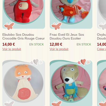
Ebulobo Sos Doudou
Fnac Eveil Et Jeux Sos
Oxybu
Crocodile Gris Rouge Coeur
Doudou Ours Ecolier
Doudo
Cartable Poisson Manteau
Robe 
14,00 €
12,00 €
14,00
EN STOCK
EN STOCK
Orange
Voir le produit
Voir le produit
Créer 