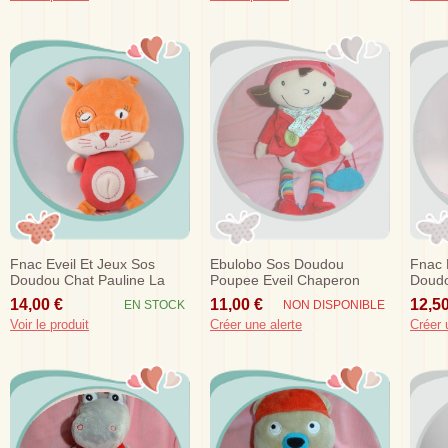
Fnac Eveil Et Jeux Sos
Ebulobo Sos Doudou
Fnac 
Doudou Chat Pauline La
Poupee Eveil Chaperon
Doudo
Coquine Orange Corps
Rouge Sac Bleu
Pat P
14,00 €
11,00 €
12,50
EN STOCK
NON DISPONIBLE
Rouge
Voir le produit
Créer une alerte
Créer 