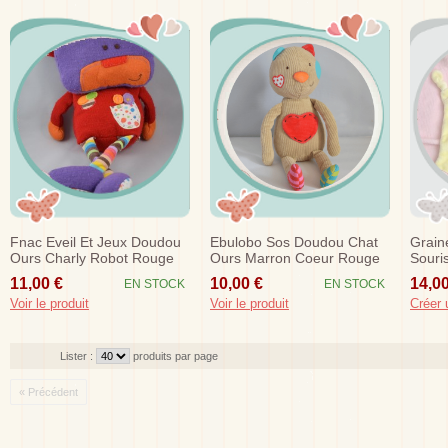
Fnac Eveil Et Jeux Doudou
Ebulobo Sos Doudou Chat
Grain
Ours Charly Robot Rouge
Ours Marron Coeur Rouge
Souri
Sos
11,00 €
10,00 €
14,00
EN STOCK
EN STOCK
Voir le produit
Voir le produit
Créer 
Lister :
produits par page
« Précédent