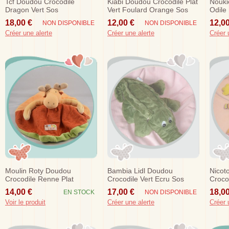
Tcf Doudou Crocodile
Kiabi Doudou Crocodile Plat
Nouki
Dragon Vert Sos
Vert Foulard Orange Sos
Odile
Sos
18,00 €
12,00 €
12,00
NON DISPONIBLE
NON DISPONIBLE
Créer une alerte
Créer une alerte
Créer 
Moulin Roty Doudou
Bambia Lidl Doudou
Nicot
Crocodile Renne Plat
Crocodile Vert Ecru Sos
Crocod
Orange Vert Loupiots
Tetine
14,00 €
17,00 €
18,00
EN STOCK
NON DISPONIBLE
Voir le produit
Créer une alerte
Créer 