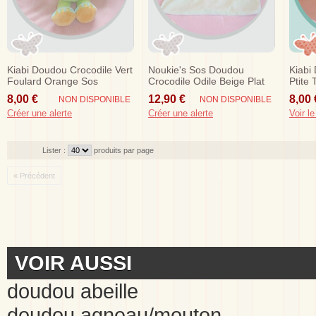
Kiabi Doudou Crocodile Vert
Noukie's Sos Doudou
Kiabi
Foulard Orange Sos
Crocodile Odile Beige Plat
Ptite
Vert
8,00 €
12,90 €
8,00 
NON DISPONIBLE
NON DISPONIBLE
Créer une alerte
Créer une alerte
Voir le
Lister :
produits par page
« Précédent
VOIR AUSSI
doudou abeille
doudou agneau/mouton