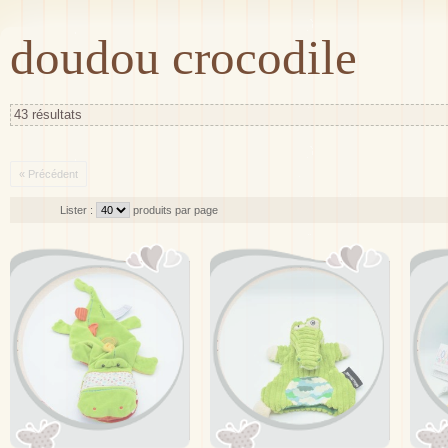
doudou crocodile
43 résultats
« Précédent
Lister :
produits par page