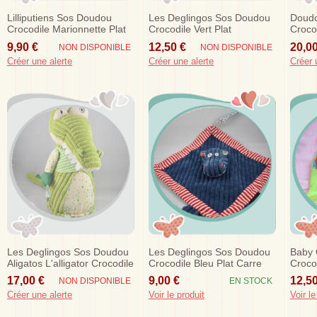
Lilliputiens Sos Doudou
Les Deglingos Sos Doudou
Doudo
Crocodile Marionnette Plat
Crocodile Vert Plat
Croco
Vert
Marionnette
Mario
9,90 €
12,50 €
20,00
NON DISPONIBLE
NON DISPONIBLE
Créer une alerte
Créer une alerte
Créer 
Les Deglingos Sos Doudou
Les Deglingos Sos Doudou
Baby 
Aligatos L'alligator Crocodile
Crocodile Bleu Plat Carre
Croco
Vert 33cm
Liseret Rouge
Anne
17,00 €
9,00 €
12,50
NON DISPONIBLE
EN STOCK
Créer une alerte
Voir le produit
Voir le