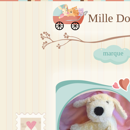
Mille D
marque