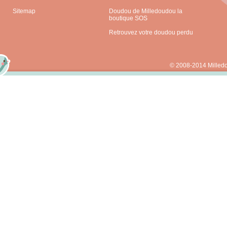
Sitemap
Doudou de Milledoudou la
boutique SOS
Retrouvez votre doudou perdu
© 2008-2014 Milled