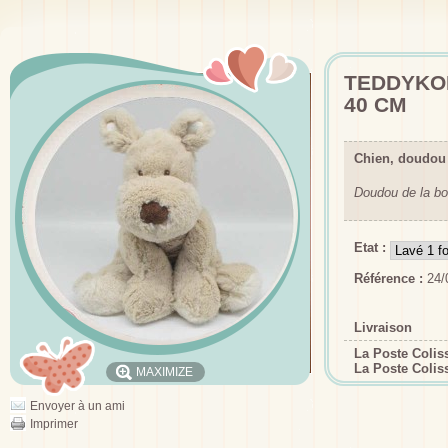
TEDDYKO
40 CM
Chien, doudou
Doudou de la bo
Etat :
Référence :
24/
Livraison
La Poste Coli
La Poste Colis
MAXIMIZE
Envoyer à un ami
Imprimer