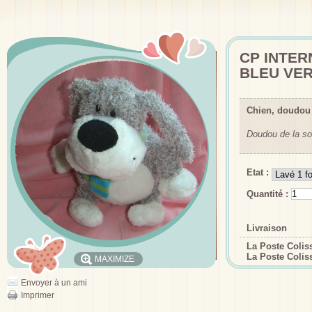
CP INTER
BLEU VE
Chien, doudou 
Doudou de la so
Etat :
Quantité :
Livraison
La Poste Coli
La Poste Colis
MAXIMIZE
Envoyer à un ami
Imprimer