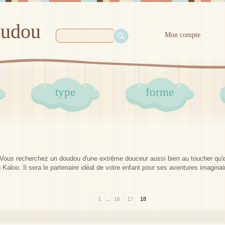
oudou
Mon compte
type
forme
 Vous recherchez un doudou d'une extrême douceur aussi bien au toucher qu'en
u Kaloo. Il sera le partenaire idéal de votre enfant pour ses aventures imaginai
...
1
16
17
18