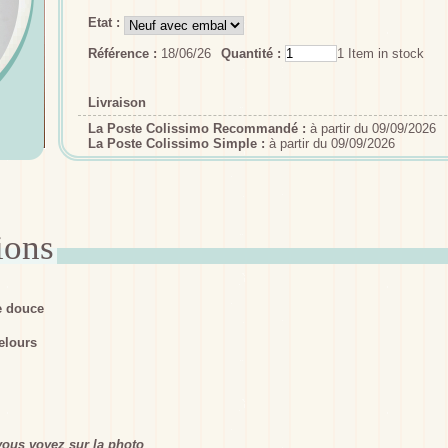
Etat :
Référence :
18/06/26
Quantité :
1
Item in stock
Livraison
La Poste Colissimo Recommandé :
à partir du 09/09/2026
La Poste Colissimo Simple :
à partir du 09/09/2026
e douce
elours
ous voyez sur la photo