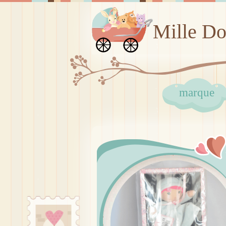
Mille D
marque