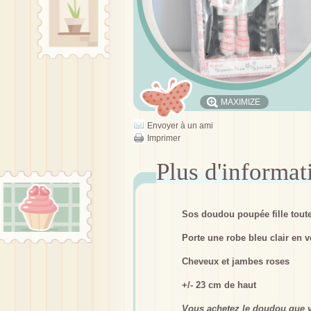
MAXIMIZE
Envoyer à un ami
Imprimer
Sos doudou poupée fille tout
Porte une robe bleu clair en v
Cheveux et jambes roses
+/- 23 cm de haut
V
ous achetez le doudou que v