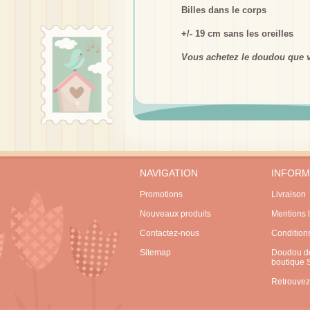
Billes dans le corps
+/- 19 cm sans les oreilles
Vous achetez le doudou que v
NAVIGATION
INFORM
Promotions
Livraison
Nouveaux produits
Mentions 
Contactez-nous
Condition
Sitemap
Doudou de
boutique
Retrouvez