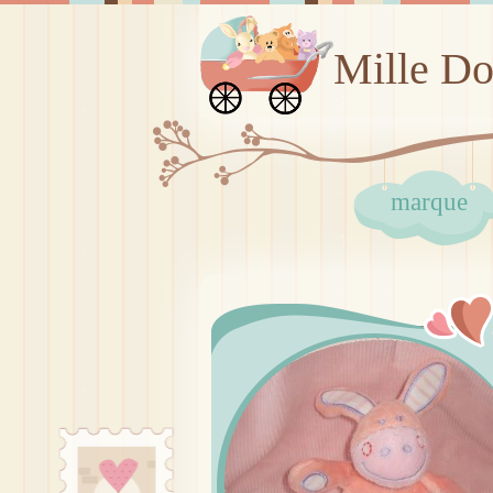
Mille D
marque