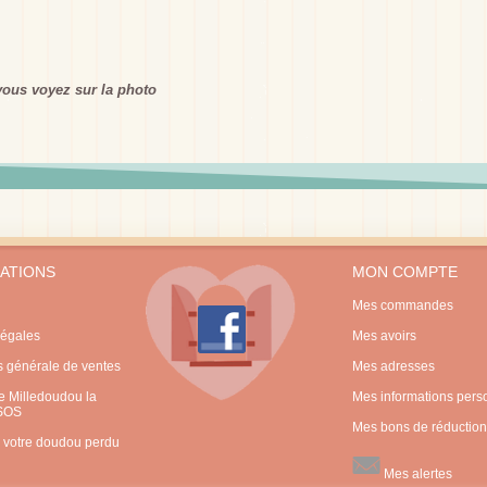
ous voyez sur la photo
ATIONS
MON COMPTE
Mes commandes
légales
Mes avoirs
s générale de ventes
Mes adresses
 Milledoudou la
Mes informations pers
 SOS
Mes bons de réduction
 votre doudou perdu
Mes alertes