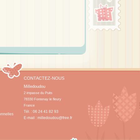
CONTACTEZ-NOUS
Milledoudou
2 impasse du Puits

78330 Fontenay le fleury

France
Tél. : 06 24 41 82 93
onnelles
E-mail :
milledoudou@free.fr