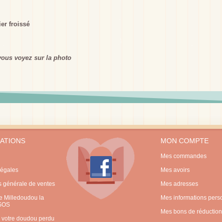
er froissé
ous voyez sur la photo
ATIONS
MON COMPTE
Mes commandes
légales
Mes avoirs
s générale de ventes
Mes adresses
 Milledoudou la
Mes informations pers
 SOS
Mes bons de réduction
 votre doudou perdu