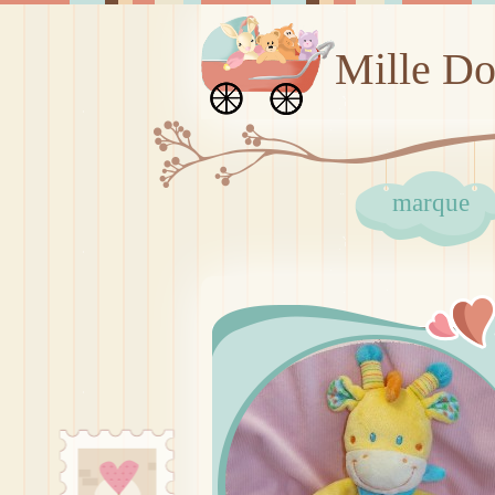
Mille D
marque