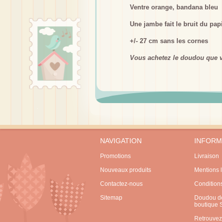
Ventre orange, bandana bleu
Une jambe fait le bruit du papi
+/- 27 cm sans les cornes
Vous achetez le doudou que v
NAVIGATION
INFORM
Promotions
Livraison
Nouveaux produits
Mentions 
Contactez-nous
Condition
Sitemap
Doudou de
boutique
Retrouvez