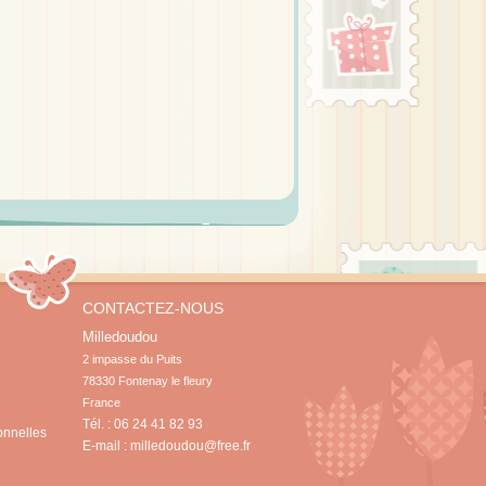
CONTACTEZ-NOUS
Milledoudou
2 impasse du Puits

78330 Fontenay le fleury

France
Tél. : 06 24 41 82 93
onnelles
E-mail :
milledoudou@free.fr