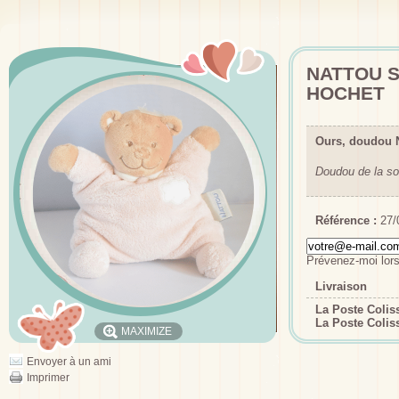
NATTOU 
HOCHET
Ours, doudou 
Doudou de la so
Référence :
27/
Prévenez-moi lors
Livraison
La Poste Coli
La Poste Colis
MAXIMIZE
Envoyer à un ami
Imprimer