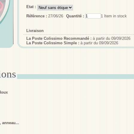
Etat :
Référence :
27/06/26
Quantité :
1
Item in stock
Livraison
La Poste Colissimo Recommandé :
à partir du 09/09/2026
La Poste Colissimo Simple :
à partir du 09/09/2026
doux
r, anneau...