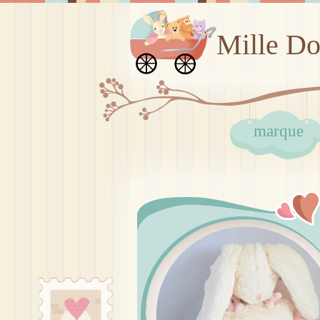
Mille D
marque