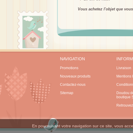
Vous achetez l'objet que vous
NAVIGATION
INFORM
Promotions
Livraison
Nouveaux produits
Mentions 
Contactez-nous
Condition
Sitemap
Doudou de
boutique
Retrouvez
En poursuivant votre navigation sur ce site, vous accep