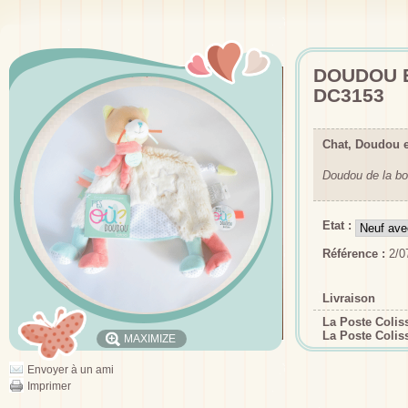
DOUDOU E
DC3153
Chat, Doudou 
Doudou de la bo
Etat :
Référence :
2/0
Livraison
La Poste Coli
La Poste Colis
MAXIMIZE
Envoyer à un ami
Imprimer