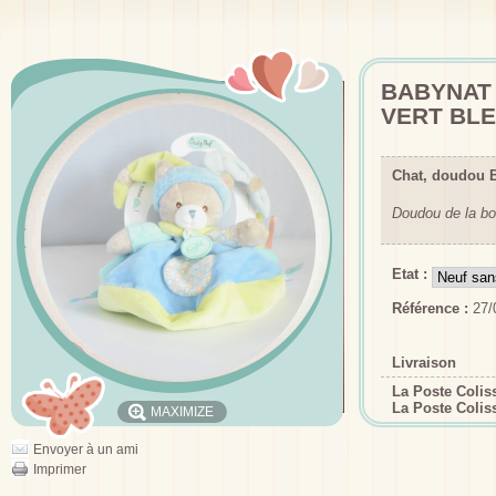
BABYNAT 
VERT BL
Chat, doudou 
Doudou de la bo
Etat :
Référence :
27/
Livraison
La Poste Coli
La Poste Colis
MAXIMIZE
Envoyer à un ami
Imprimer