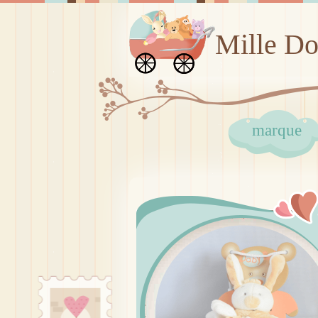
Mille D
marque