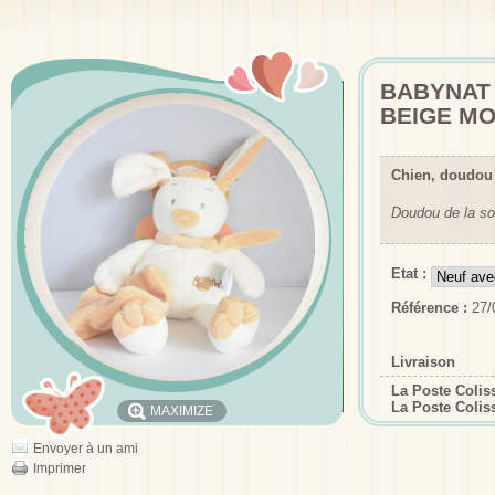
BABYNAT 
BEIGE MO
Chien, doudou
Doudou de la so
Etat :
Référence :
27/
Livraison
La Poste Coli
La Poste Colis
MAXIMIZE
Envoyer à un ami
Imprimer