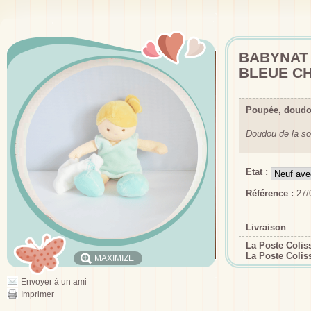
BABYNAT
BLEUE CH
Poupée, doudo
Doudou de la so
Etat :
Référence :
27/
Livraison
La Poste Coli
La Poste Colis
MAXIMIZE
Envoyer à un ami
Imprimer