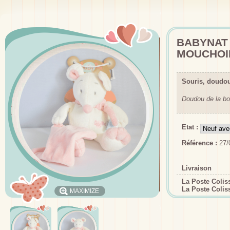
BABYNAT
MOUCHOI
Souris, doudo
Doudou de la bo
Etat :
Référence :
27/
Livraison
La Poste Coli
La Poste Colis
MAXIMIZE