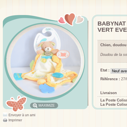
BABYNAT 
VERT EVE
Chien, doudou
Doudou de la so
Etat :
Référence :
27/
Livraison
La Poste Coli
La Poste Colis
MAXIMIZE
Envoyer à un ami
Imprimer