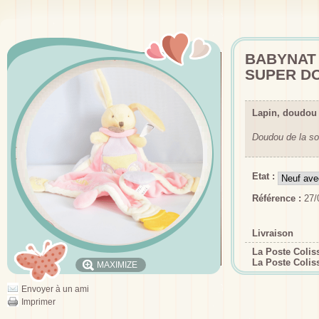
BABYNAT 
SUPER D
Lapin, doudou
Doudou de la so
Etat :
Référence :
27/
Livraison
La Poste Coli
La Poste Colis
MAXIMIZE
Envoyer à un ami
Imprimer