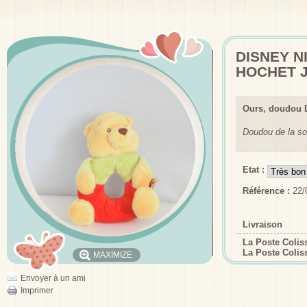
DISNEY N
HOCHET 
Ours, doudou 
Doudou de la so
Etat :
Référence :
22/
Livraison
La Poste Coli
La Poste Colis
MAXIMIZE
Envoyer à un ami
Imprimer