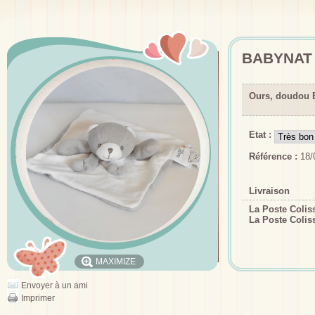
BABYNAT 
Ours, doudou 
Etat :
Référence :
18/
Livraison
La Poste Coli
La Poste Colis
MAXIMIZE
Envoyer à un ami
Imprimer