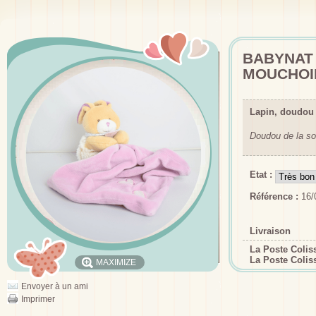
BABYNAT 
MOUCHOIR
Lapin, doudou
Doudou de la so
Etat :
Référence :
16/
Livraison
La Poste Coli
La Poste Colis
MAXIMIZE
Envoyer à un ami
Imprimer