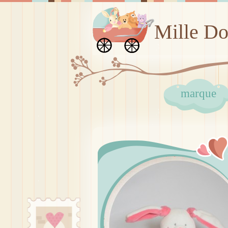
Mille D
marque