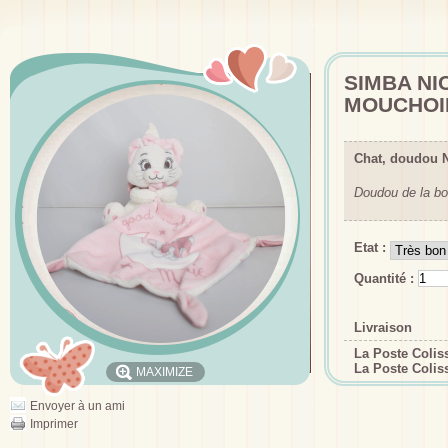
SIMBA NI
MOUCHOI
Chat, doudou
Doudou de la bo
Etat :
Quantité :
Livraison
La Poste Coli
La Poste Colis
MAXIMIZE
Envoyer à un ami
Imprimer