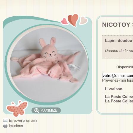
NICOTOY 
Lapin, doudou
Doudou de la so
Disponibil
Prévenez-moi lors
Livraison
La Poste Coli
La Poste Colis
MAXIMIZE
Envoyer à un ami
Imprimer