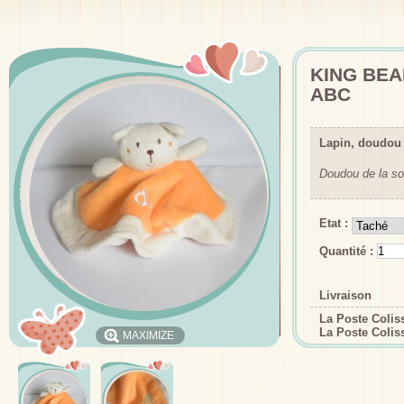
KING BEA
ABC
Lapin, doudou
Doudou de la so
Etat :
Quantité :
Livraison
La Poste Coli
La Poste Colis
MAXIMIZE