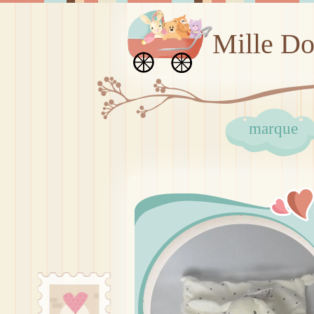
Mille D
marque