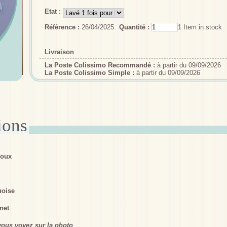
Etat :
Référence :
26/04/2025
Quantité :
1
Item in stock
Livraison
La Poste Colissimo Recommandé :
à partir du 09/09/2026
La Poste Colissimo Simple :
à partir du 09/09/2026
doux
uoise
net
ous voyez sur la photo