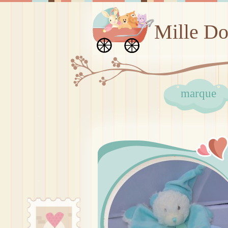
Mille D
marque