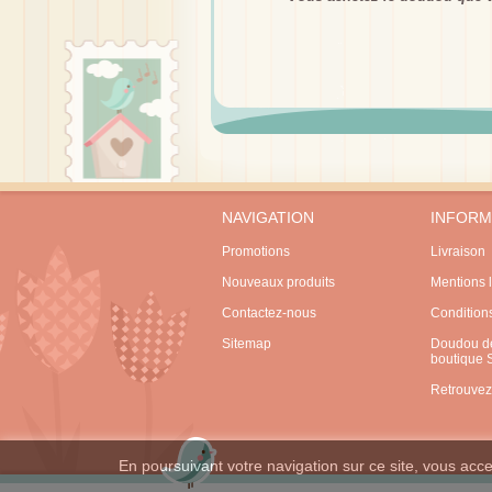
NAVIGATION
INFORM
Promotions
Livraison
Nouveaux produits
Mentions 
Contactez-nous
Condition
Sitemap
Doudou de
boutique
Retrouvez
En poursuivant votre navigation sur ce site, vous accep