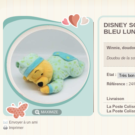
DISNEY S
BLEU LU
Winnie, doudo
Doudou de la so
Etat :
Référence :
24/
Livraison
La Poste Coli
La Poste Colis
MAXIMIZE
Envoyer à un ami
Imprimer