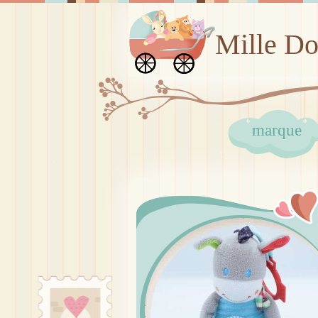
Mille D
marque