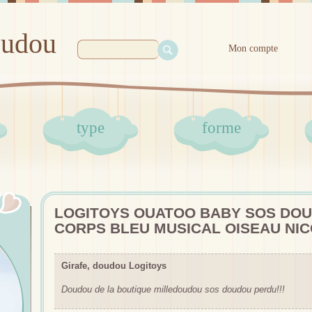
oudou
Mon compte
type
forme
LOGITOYS OUATOO BABY SOS DOU
CORPS BLEU MUSICAL OISEAU NI
Girafe, doudou Logitoys
Doudou de la boutique milledoudou sos doudou perdu!!!