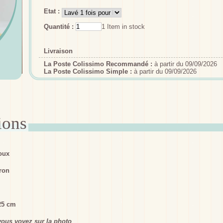
Etat :
Quantité :
1
Item in stock
Livraison
La Poste Colissimo Recommandé :
à partir du 09/09/2026
La Poste Colissimo Simple :
à partir du 09/09/2026
oux
ron
25 cm
ous voyez sur la photo