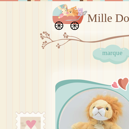
Mille D
marque