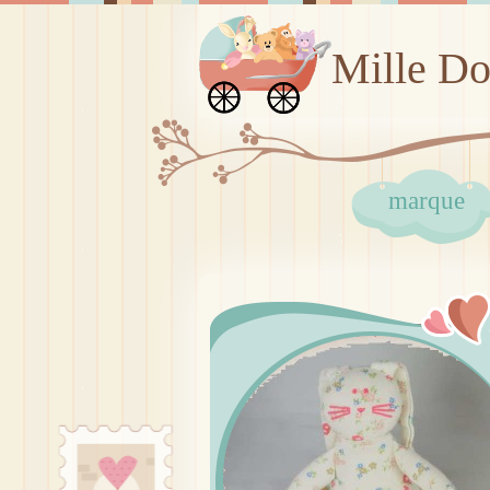
Mille D
marque