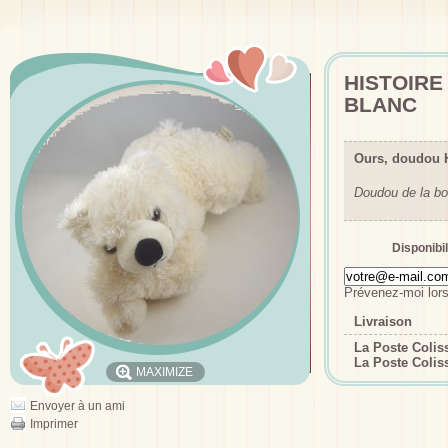
HISTOIRE
BLANC
Ours, doudou H
Doudou de la bo
Disponibil
Prévenez-moi lors
Livraison
La Poste Coli
La Poste Colis
MAXIMIZE
Envoyer à un ami
Imprimer