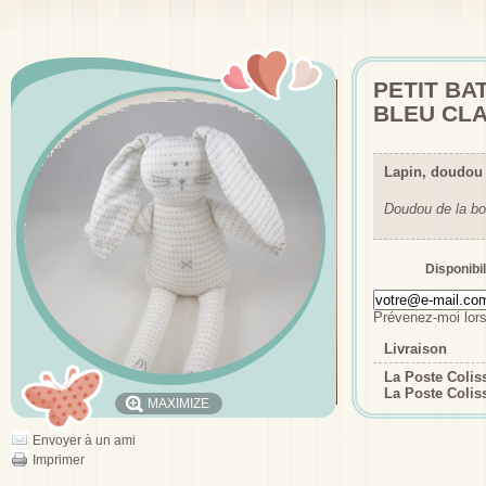
PETIT BA
BLEU CLA
Lapin, doudou 
Doudou de la bo
Disponibil
Prévenez-moi lors
Livraison
La Poste Coli
La Poste Colis
MAXIMIZE
Envoyer à un ami
Imprimer