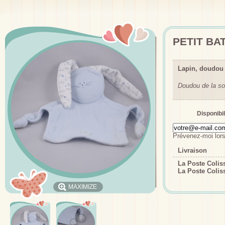
PETIT BA
Lapin, doudou 
Doudou de la so
Disponibil
Prévenez-moi lors
Livraison
La Poste Coli
La Poste Colis
MAXIMIZE