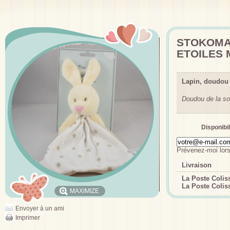
STOKOMAN
ETOILES 
Lapin, doudo
Doudou de la so
Disponibil
Prévenez-moi lors
Livraison
La Poste Coli
La Poste Colis
MAXIMIZE
Envoyer à un ami
Imprimer