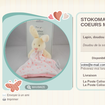
STOKOMA
COEURS M
Lapin, doudo
Doudou de la so
Disponibil
Prévenez-moi lors
Livraison
La Poste Coli
La Poste Colis
MAXIMIZE
Envoyer à un ami
Imprimer