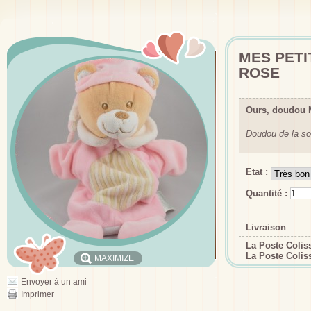
MES PET
ROSE
Ours, doudou M
Doudou de la so
Etat :
Quantité :
Livraison
La Poste Coli
La Poste Colis
MAXIMIZE
Envoyer à un ami
Imprimer