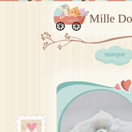
Mille D
marque