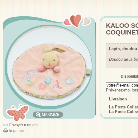
KALOO SO
COQUINE
Lapin, doudou
Doudou de la bo
Disponibil
Prévenez-moi lors
Livraison
La Poste Coli
La Poste Colis
MAXIMIZE
Envoyer à un ami
Imprimer